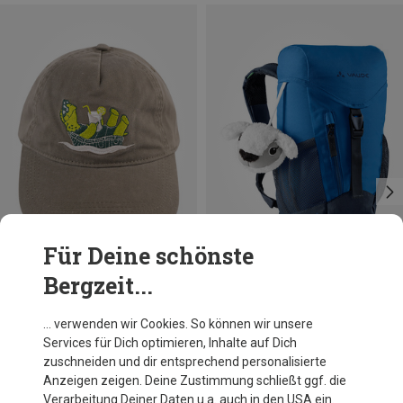
Für Deine schönste
Bergzeit...
Du sparst 37%
Größen
+2
6L
Vaude
… verwenden wir Cookies. So können wir unsere
Kinder Ayla 6 Rucksack
Services für Dich optimieren, Inhalte auf Dich
39,95 €
zuschneiden und dir entsprechend personalisierte
Anzeigen zeigen. Deine Zustimmung schließt ggf. die
Verarbeitung Deiner Daten u.a. auch in den USA ein.