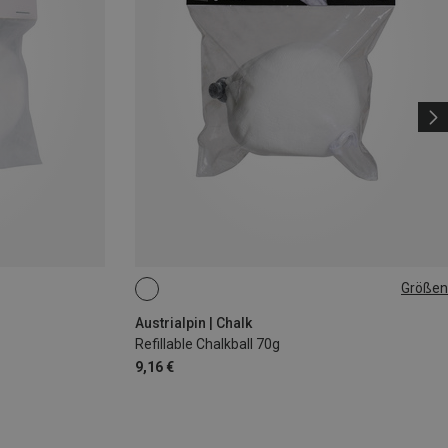
Größen
70G
Austrialpin | Chalk
Refillable Chalkball 70g
9,16 €