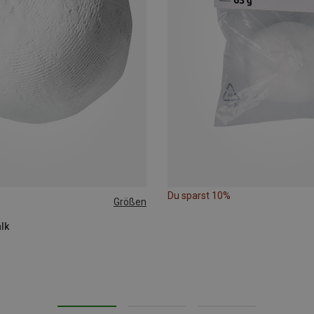
Du sparst 10%
Größen
alk