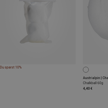
Du sparst 10%
ONE SIZE
Austrialpin | Ch
Chalkball 60g
4,40 €