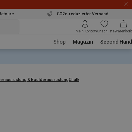
Retoure
CO2e-reduzierter Versand
Mein Konto
Wunschliste
Warenkorb
Shop
Magazin
Second Hand
tterausrüstung & Boulderausrüstung
Chalk