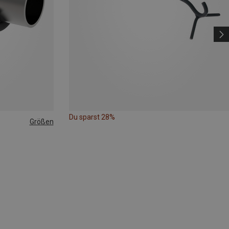
Du sparst 28%
Größen