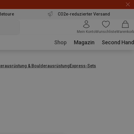
Retoure
CO2e-reduzierter Versand
Mein Konto
Wunschliste
Warenkorb
Shop
Magazin
Second Hand
tterausrüstung & Boulderausrüstung
Express-Sets