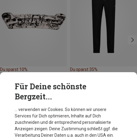
Du sparst 10%
Du sparst 35%
Für Deine schönste
Bergzeit...
… verwenden wir Cookies. So können wir unsere
Services für Dich optimieren, Inhalte auf Dich
Andere Kunden kauften auch
zuschneiden und dir entsprechend personalisierte
Anzeigen zeigen. Deine Zustimmung schließt ggf. die
Verarbeitung Deiner Daten u.a. auch in den USA ein.