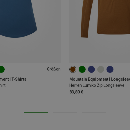
Größen
L
XL
S
M
L
XL
XXL
ent | T-Shirts
Mountain Equipment | Longslee
irt
Herren Lumiko Zip Longsleeve
83,80 €