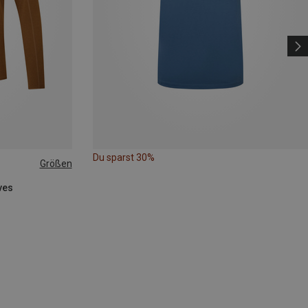
Du sparst 30%
Größen
ves