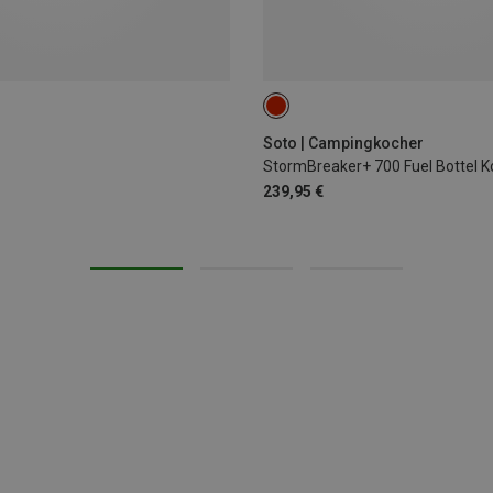
ONE SIZE
Soto | Campingkocher
StormBreaker+ 700 Fuel Bottel K
239,95 €