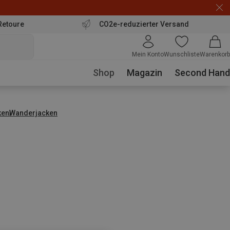
Retoure
CO2e-reduzierter Versand
Mein Konto
Wunschliste
Warenkorb
Shop
Magazin
Second Hand
ken
Wanderjacken