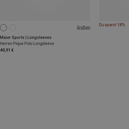
Du sparst 18%
Größen
M
L
Maier Sports | Longsleeves
Herren Pique Polo Longsleeve
40,91 €