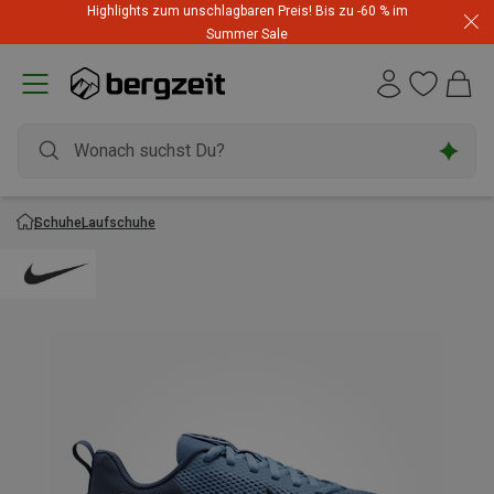
Highlights zum unschlagbaren Preis! Bis zu -60 % im
Summer Sale
Schuhe
Laufschuhe