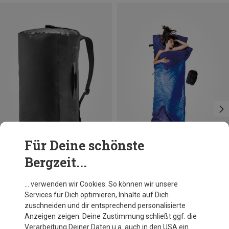
Für Deine schönste
Bergzeit...
Du sparst bis 13%
Größen
40L
Ortlieb
… verwenden wir Cookies. So können wir unsere
Metrosphere 40 Reisetasche
Services für Dich optimieren, Inhalte auf Dich
174,95 €
zuschneiden und dir entsprechend personalisierte
Anzeigen zeigen. Deine Zustimmung schließt ggf. die
Verarbeitung Deiner Daten u.a. auch in den USA ein.