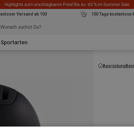
Highlights zum unschlagbaren Preis! Bis zu -60 % im Summer Sale
enloser Versand ab 100
100 Tage kostenlose 
o
Sportarten
Ausrüstung
Bas