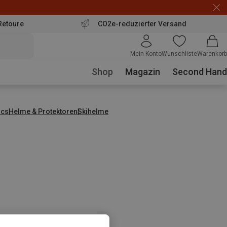
Retoure
CO2e-reduzierter Versand
Mein Konto
Wunschliste
Warenkorb
Shop
Magazin
Second Hand
ics
Helme & Protektoren
Skihelme