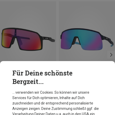
Für Deine schönste
Bergzeit...
+1
+8
Oakley
Oakley
… verwenden wir Cookies. So können wir unsere
Sutro S Sonnenbrille
Sutro Lite Sonnenbrille
Services für Dich optimieren, Inhalte auf Dich
161,95 €
187,95 €
zuschneiden und dir entsprechend personalisierte
Anzeigen zeigen. Deine Zustimmung schließt ggf. die
Verarbeitung Deiner Daten u.a. auch in den USA ein.