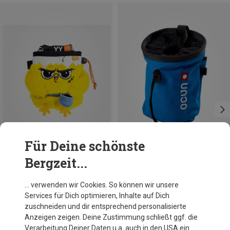
Für Deine schönste
Bergzeit...
YY Vertical
Ocun
… verwenden wir Cookies. So können wir unsere
Chick Chalkbag
Push Chalkbag
Services für Dich optimieren, Inhalte auf Dich
37,19 €
17,95 €
zuschneiden und dir entsprechend personalisierte
Anzeigen zeigen. Deine Zustimmung schließt ggf. die
Verarbeitung Deiner Daten u.a. auch in den USA ein.