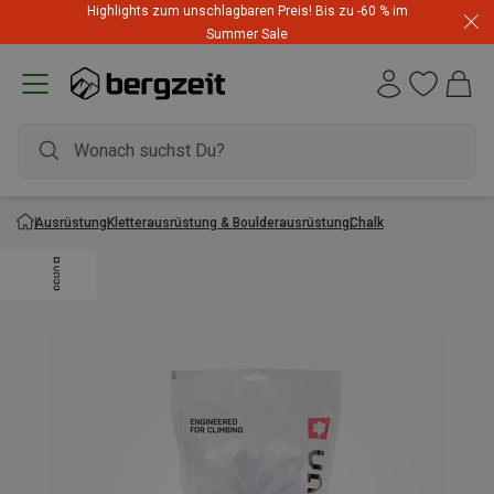
Highlights zum unschlagbaren Preis! Bis zu -60 % im
Summer Sale
Ausrüstung
Kletterausrüstung & Boulderausrüstung
Chalk