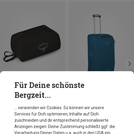
Für Deine schönste
Bergzeit...
Du sparst 10%
Größen
ONE SIZE
Osprey
… verwenden wir Cookies. So können wir unsere
Ultralight Padded Organizer
Services für Dich optimieren, Inhalte auf Dich
30,56 €
zuschneiden und dir entsprechend personalisierte
Anzeigen zeigen. Deine Zustimmung schließt ggf. die
Verarbeitung Deiner Daten u.a. auch in den USA ein.