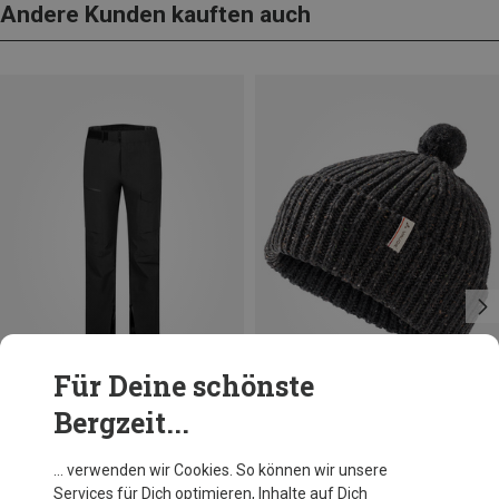
Andere Kunden kauften auch
Für Deine schönste
Bergzeit...
Du sparst 17%
Größen
ONE SIZE
Vaude
… verwenden wir Cookies. So können wir unsere
Coreway Mütze
Services für Dich optimieren, Inhalte auf Dich