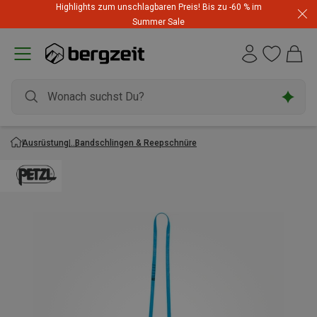
Highlights zum unschlagbaren Preis! Bis zu -60 % im
Summer Sale
Ausrüstung
Bandschlingen & Reepschnüre