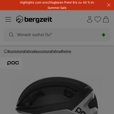
Highlights zum unschlagbaren Preis! Bis zu -60 % im
Summer Sale
Ausrüstung
Fahrradausrüstung
Fahrradhelme