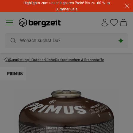
Highlights zum unschlagbaren Preis! Bis zu -60 % im
Summer Sale
Ausrüstung
Outdoorküche
Gaskartuschen & Brennstoffe