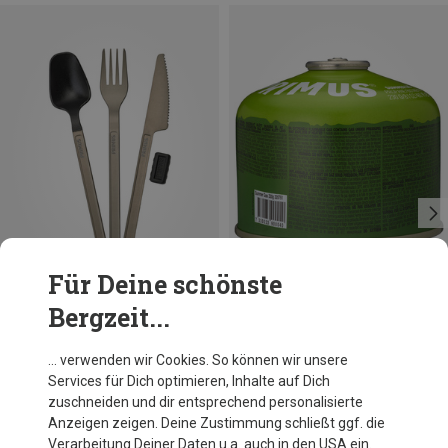
Für Deine schönste
Bergzeit...
Größen
450G
Primus
Primus
… verwenden wir Cookies. So können wir unsere
Trek Besteck Set
Summer Gas
Services für Dich optimieren, Inhalte auf Dich
29,95 €
8,95 €
zuschneiden und dir entsprechend personalisierte
Anzeigen zeigen. Deine Zustimmung schließt ggf. die
Verarbeitung Deiner Daten u.a. auch in den USA ein.