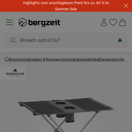
Highlights zum unschlagbaren Preis! Bis zu -60 % im
Summer Sale
Ausrüstung
Outdoor & Reiseausrüstung
Campingmöbel
Campingtische