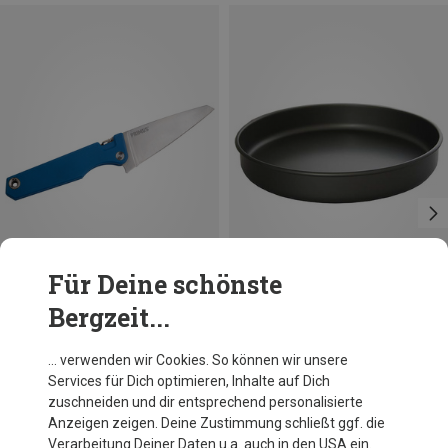
Für Deine schönste
Bergzeit...
Größen
25
Primus
Trangia
… verwenden wir Cookies. So können wir unsere
Fieldchef Pocket Messer
Bratpfanne UL-Alu Non-stick
Services für Dich optimieren, Inhalte auf Dich
52,95 €
21,55 €
zuschneiden und dir entsprechend personalisierte
Anzeigen zeigen. Deine Zustimmung schließt ggf. die
Verarbeitung Deiner Daten u.a. auch in den USA ein.