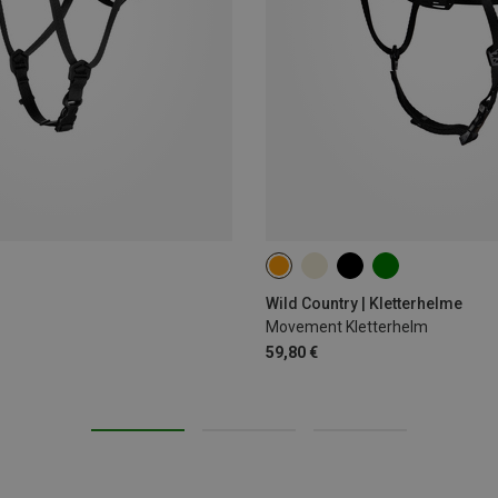
S-M | 52-58CM
L-XL | 57-62CM
Wild Country | Kletterhelme
Movement Kletterhelm
59,80 €