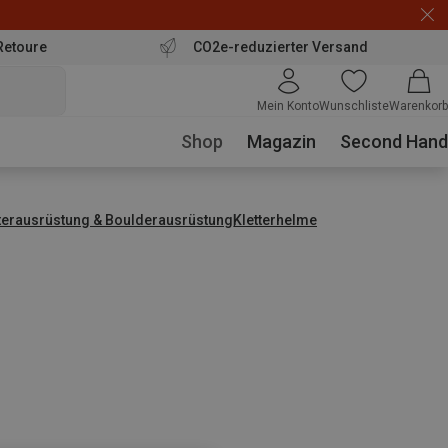
Retoure
CO2e-reduzierter Versand
Mein Konto
Wunschliste
Warenkorb
Shop
Magazin
Second Hand
tterausrüstung & Boulderausrüstung
Kletterhelme