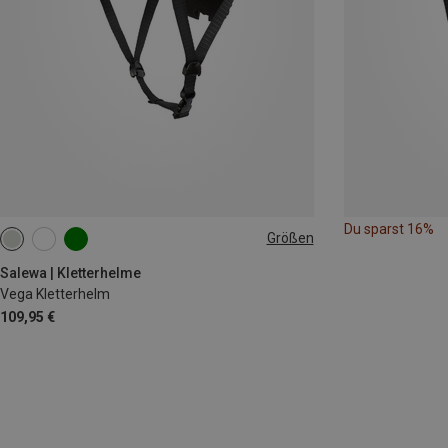
Du sparst 16%
Größen
L-XL | 59-63CM
S-M | 53-59CM
Salewa | Kletterhelme
Vega Kletterhelm
109,95 €