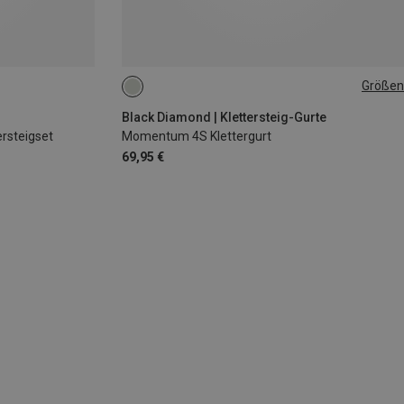
Größen
L - XL
XXS
XS - M
Black Diamond | Klettersteig-Gurte
ersteigset
Momentum 4S Klettergurt
69,95 €