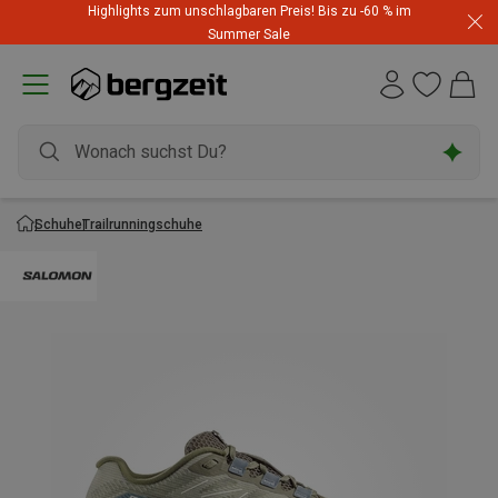
Highlights zum unschlagbaren Preis! Bis zu -60 % im
Summer Sale
Schuhe
Trailrunningschuhe