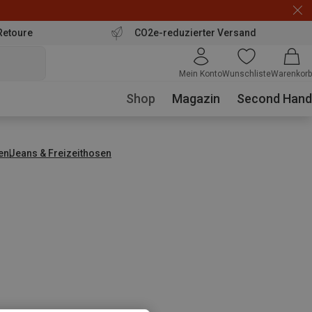
Retoure
CO2e-reduzierter Versand
Mein Konto
Wunschliste
Warenkorb
Shop
Magazin
Second Hand
en
Jeans & Freizeithosen