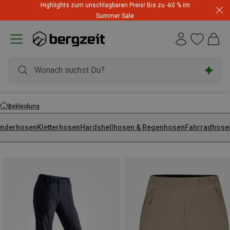
Highlights zum unschlagbaren Preis! Bis zu -60 % im
Summer Sale
Bekleidung
nderhosen
Kletterhosen
Hardshellhosen & Regenhosen
Fahrradhose