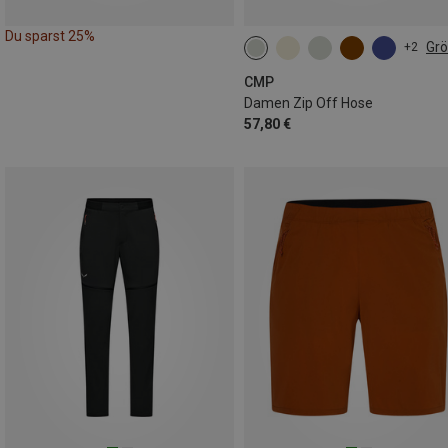
Du sparst 25%
Gr
+2
CMP
Damen Zip Off Hose
57,80 €