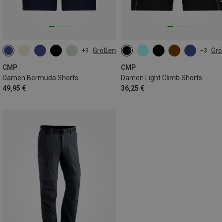
Größen
Gr
+9
+3
XS
M
XXL
3XL
4XL
CMP
CMP
Damen Bermuda Shorts
Damen Light Climb Shorts
49,95 €
36,25 €