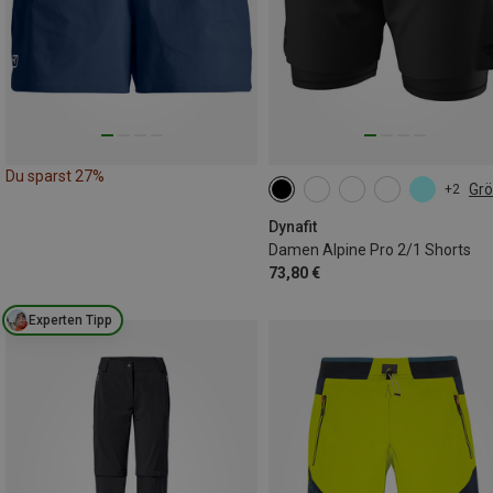
Du sparst 27%
Gr
+2
XS
S
M
L
XL
Dynafit
Damen Alpine Pro 2/1 Shorts
73,80 €
Experten Tipp