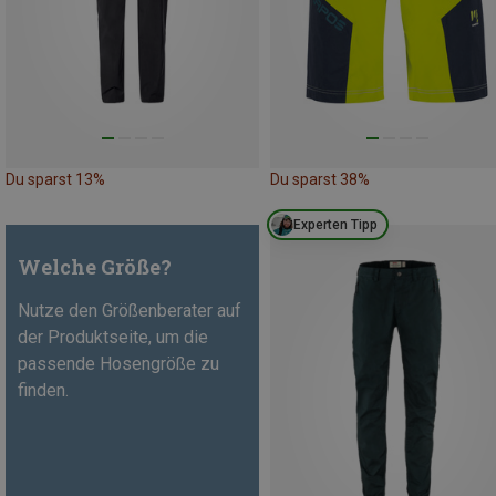
Du sparst 13%
Du sparst 38%
Experten Tipp
Welche Größe?
Nutze den Größenberater auf
der Produktseite, um die
passende Hosengröße zu
finden.