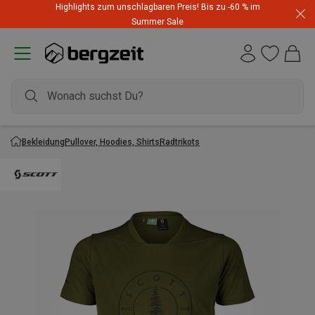
Highlights zum unschlagbaren Preis! Bis zu -60 % im
Summer Sale
Bekleidung
Pullover, Hoodies, Shirts
Radtrikots