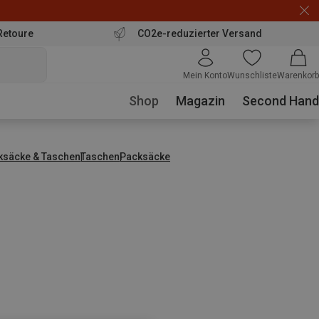
Retoure
CO2e-reduzierter Versand
Mein Konto
Wunschliste
Warenkorb
Shop
Magazin
Second Hand
ksäcke & Taschen
Taschen
Packsäcke