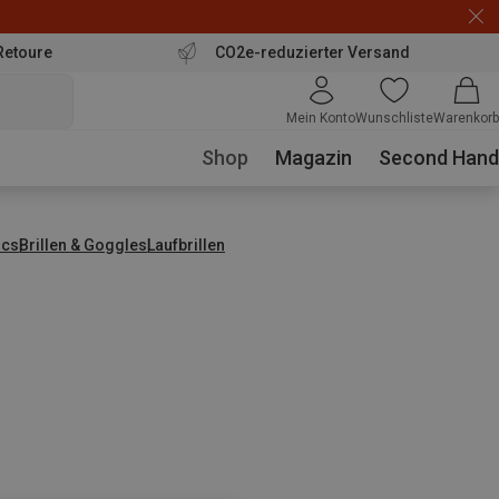
Retoure
CO2e-reduzierter Versand
Mein Konto
Wunschliste
Warenkorb
Shop
Magazin
Second Hand
ics
Brillen & Goggles
Laufbrillen