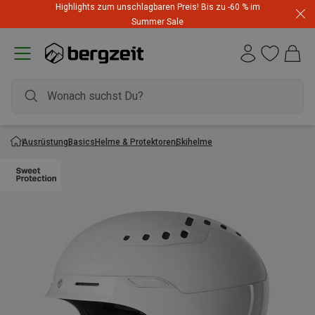
Highlights zum unschlagbaren Preis! Bis zu -60 % im
Summer Sale
Ausrüstung
Basics
Helme & Protektoren
Skihelme