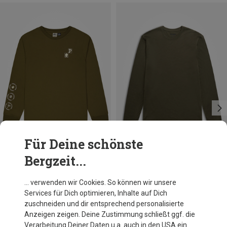
Für Deine schönste
Bergzeit...
Du sparst 36%
Größen
S
M
L
Bergans
… verwenden wir Cookies. So können wir unsere
Herren Merino Longsleeve
Services für Dich optimieren, Inhalte auf Dich
99,95 €
zuschneiden und dir entsprechend personalisierte
Anzeigen zeigen. Deine Zustimmung schließt ggf. die
Verarbeitung Deiner Daten u.a. auch in den USA ein.