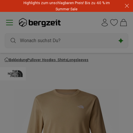
Highlights zum unschlagbaren Preis! Bis zu -60 % im
Summer Sale
Bekleidung
Pullover, Hoodies, Shirts
Longsleeves