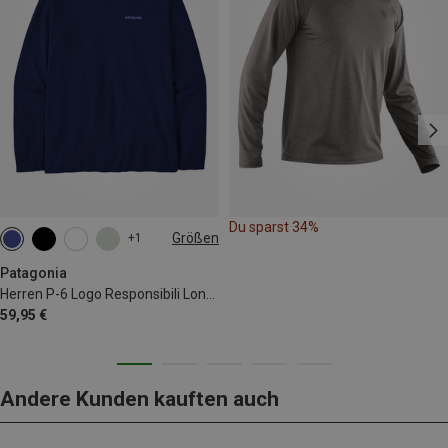
Du sparst 34%
Größen
+1
S
M
L
XL
XXL
Patagonia
Herren P-6 Logo Responsibili Longsleeve
59,95 €
Andere Kunden kauften auch