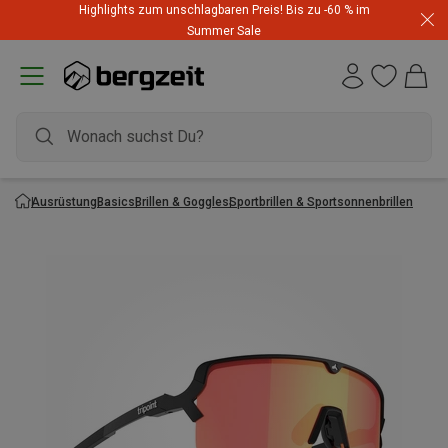
Highlights zum unschlagbaren Preis! Bis zu -60 % im
Summer Sale
Ausrüstung
Basics
Brillen & Goggles
Sportbrillen & Sportsonnenbrillen