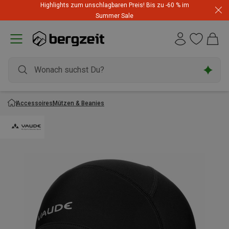
Highlights zum unschlagbaren Preis! Bis zu -60 % im
Summer Sale
Accessoires
Mützen & Beanies