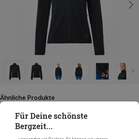
Ähnliche Produkte
Für Deine schönste
Bergzeit...
Andere Kunden kauften auch