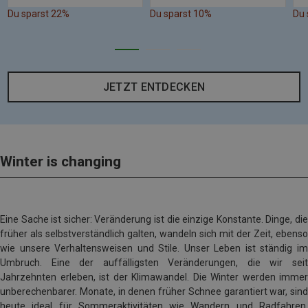
Du sparst 22%
Du sparst 10%
Du 
JETZT ENTDECKEN
Winter is changing
Eine Sache ist sicher: Veränderung ist die einzige Konstante. Dinge, die
früher als selbstverständlich galten, wandeln sich mit der Zeit, ebenso
wie unsere Verhaltensweisen und Stile. Unser Leben ist ständig im
Umbruch. Eine der auffälligsten Veränderungen, die wir seit
Jahrzehnten erleben, ist der Klimawandel. Die Winter werden immer
unberechenbarer. Monate, in denen früher Schnee garantiert war, sind
heute ideal für Sommeraktivitäten wie Wandern und Radfahren.