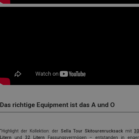
Das richtige Equipment ist das A und O
"Highlight der Kollektion: der
Sella Tour Skitourenrucksack
mit
30
Litern
und
32 Litern
Fassungsvermögen – entstanden in enger