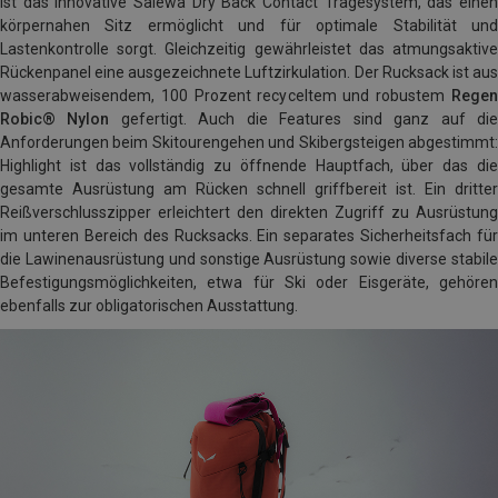
ist das innovative Salewa Dry Back Contact Tragesystem, das einen
körpernahen Sitz ermöglicht und für optimale Stabilität und
Lastenkontrolle sorgt. Gleichzeitig gewährleistet das atmungsaktive
Rückenpanel eine ausgezeichnete Luftzirkulation. Der Rucksack ist aus
wasserabweisendem, 100 Prozent recyceltem und robustem
Regen
Robic® Nylon
gefertigt. Auch die Features sind ganz auf di
Anforderungen beim Skitourengehen und Skibergsteigen abgestimmt:
Highlight ist das vollständig zu öffnende Hauptfach, über das die
gesamte Ausrüstung am Rücken schnell griffbereit ist. Ein dritter
Reißverschlusszipper erleichtert den direkten Zugriff zu Ausrüstung
im unteren Bereich des Rucksacks. Ein separates Sicherheitsfach für
die Lawinenausrüstung und sonstige Ausrüstung sowie diverse stabile
Befestigungsmöglichkeiten, etwa für Ski oder Eisgeräte, gehören
ebenfalls zur obligatorischen Ausstattung.