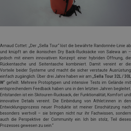
Arnaud Cottet: „Der „Sella Tour“ löst die bewährte Randonnée-Linie ab
und knüpft an die ikonischen Dry Back-Rucksäcke von Salewa an –
jedoch mit einem innovativen Konzept: einer hybriden Öffnung, die
Rückentasche und Seitentasche kombiniert. Damit vereint er die
Vorteile beider Systeme und macht die sicher verstaute Ausrüstung
einfach zugänglich. Über drei Jahre haben wir am „
Sella Tour 32L / 30
W
“ gefeilt. Mehrere Protoptypen und intensive Tests im Gelände mit
entsprechendem Feedback haben uns in den letzten Jahren begleitet.
Entstanden ist ein Skitouren-Rucksack, der Funktionalität, Komfort und
innovative Details vereint. Die Einbindung von Athlet:innen in den
Entwicklungsprozess neuer Produkte ist meiner Einschätzung nach
besonders wertvoll – sie bringen nicht nur ihr Fachwissen, sondern
auch die Perspektive der Community ein. Ich bin stolz, Teil dieses
Prozesses gewesen zu sein.“