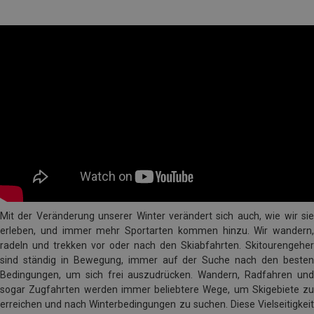
Mit der Veränderung unserer Winter verändert sich auch, wie wir sie
erleben, und immer mehr Sportarten kommen hinzu. Wir wandern,
radeln und trekken vor oder nach den Skiabfahrten. Skitourengeher
sind ständig in Bewegung, immer auf der Suche nach den besten
Bedingungen, um sich frei auszudrücken. Wandern, Radfahren und
sogar Zugfahrten werden immer beliebtere Wege, um Skigebiete zu
erreichen und nach Winterbedingungen zu suchen. Diese Vielseitigkeit