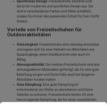
Sportliches Design:
Freizeitschuhe zeichnen sich
durch ihr modernes und sportliches Design aus. Sie
sind in verschiedenen Farben und Stilen erhältlich,
sodass Du immer den passenden Schuh für Dein Outfit
findest.
Vorteile von Freizeitschuhen für
Outdooraktivitäten
Vielseitigkeit:
Freizeitschuhe sind vielseitig einsetzbar
und eignen sich für eine Vielzahl von Aktivitäten wie
Spaziergänge, einen Stadtbummel oder auch im
Alltag.
Atmungsaktivität:
Die meisten Freizeitschuhe sind aus
atmungsaktiven Materialien gefertigt, die für eine gute
Belüftung sorgen und Deine Füße auch bei längeren
Aktivitäten trocken halten.
Gute Dämpfung:
Eine gute Dämpfung ist
entscheidend, um Stöße zu absorbieren und Deine
Gelenke zu schonen. Freizeitschuhe bieten oft eine
hervorragende Dämpfung, die für einen zusätzlichen
Komfort sorgt.