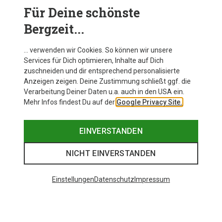
Für Deine schönste
Tipps zur Auswahl der richtigen
Freizeitschuhe
Bergzeit...
Passform:
Achte darauf, dass die Schuhe gut sitzen
… verwenden wir Cookies. So können wir unsere
und genügend Platz für Deine Zehen bieten. Eine gute
Services für Dich optimieren, Inhalte auf Dich
Passform verhindert Blasen und Druckstellen.
zuschneiden und dir entsprechend personalisierte
Material:
Wähle Schuhe aus hochwertigen,
Anzeigen zeigen. Deine Zustimmung schließt ggf. die
atmungsaktiven Materialien, die langlebig und
Verarbeitung Deiner Daten u.a. auch in den USA ein.
pflegeleicht sind.
Mehr Infos findest Du auf der
Google Privacy Site.
Sohle:
Eine rutschfeste Sohle ist wichtig, um auf
verschiedenen Untergründen sicheren Halt zu haben.
Achte auf eine gute Profilierung der Sohle.
EINVERSTANDEN
Fazit
NICHT EINVERSTANDEN
Freizeitschuhe sind die ideale Wahl für alle, die bei
gelegentlichen Outdooraktivitäten nicht auf Komfort und
Einstellungen
Datenschutz
Impressum
Stil verzichten möchten. Mit ihrer Leichtigkeit, dem
sportlichen Design und der Vielseitigkeit bieten sie
alles, was Du für Deine nächsten Abenteuer benötigst.
Investiere in ein Paar hochwertige Freizeitschuhe und