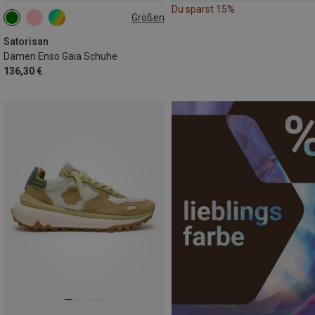
Du sparst 15%
Größen
38
40
42
Satorisan
Damen Enso Gaia Schuhe
136,30 €