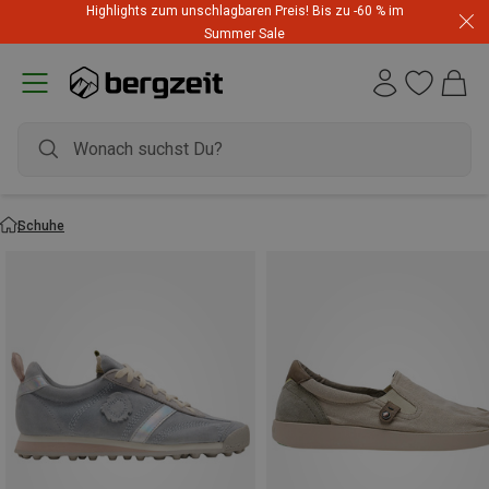
Highlights zum unschlagbaren Preis! Bis zu -60 % im
Summer Sale
Schuhe