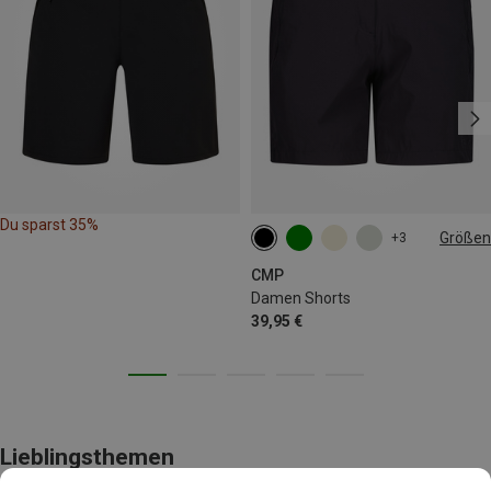
Du sparst 35%
Größen
+3
XXS
XS
S
M
L
CMP
Damen Shorts
39,95 €
Lieblingsthemen