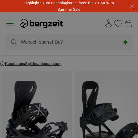
Highlights zum unschlagbaren Preis! Bis zu -60 % im
Summer Sale
Ausrüstung
Splitboardausrüstung