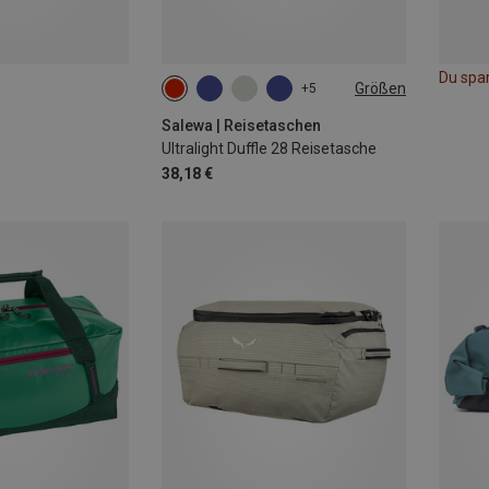
Du spa
Größen
+5
28L
Salewa | Reisetaschen
Ultralight Duffle 28 Reisetasche
38,18 €