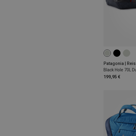
70L
Patagonia | Rei
Black Hole 70L D
199,95 €