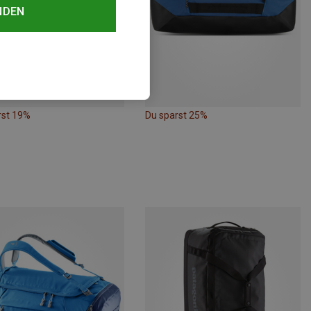
NDEN
rst 19%
Du sparst 25%