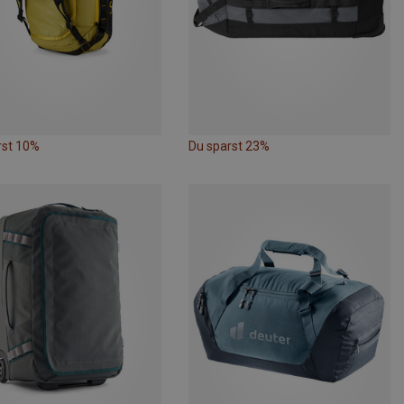
rst 10%
Du sparst 23%