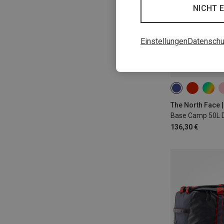
NICHT 
Einstellungen
Datenschu
50L
The North Face 
Base Camp 50L D
136,30 €