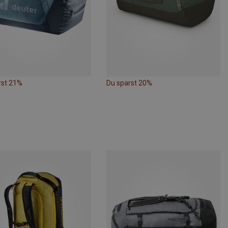
rst 21%
Du sparst 20%