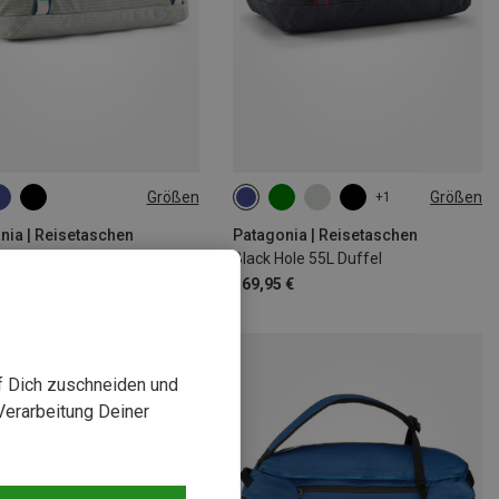
Größen
Größen
+1
55L
nia | Reisetaschen
Patagonia | Reisetaschen
ole 40L Duffel
Black Hole 55L Duffel
 €
169,95 €
uf Dich zuschneiden und
Verarbeitung Deiner