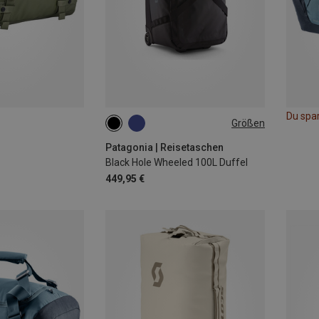
Du spa
Größen
100L
Patagonia | Reisetaschen
Black Hole Wheeled 100L Duffel
449,95 €