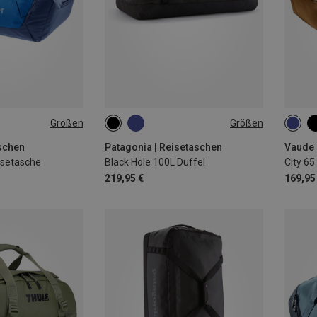
Größen
Größen
100L
65L
aschen
Patagonia | Reisetaschen
Vaude 
isetasche
Black Hole 100L Duffel
City 65
219,95 €
169,95