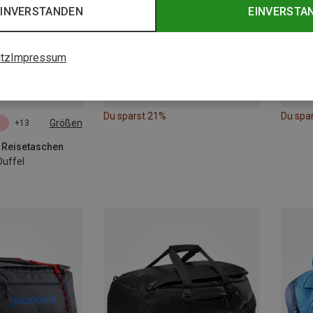
EINVERSTANDEN
EINVERSTA
tz
Impressum
Du sparst 21%
Du spa
Größen
+13
| Reisetaschen
uffel