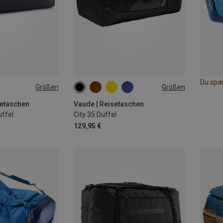
Du spa
Größen
Größen
35L
setaschen
Vaude | Reisetaschen
uffel
City 35 Duffel
129,95 €