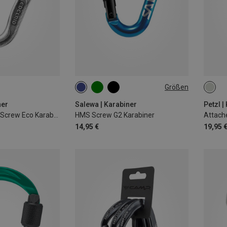
Größen
S
ner
Salewa | Karabiner
Petzl |
HMS Bulletproof Screw Eco Karabiner
HMS Screw G2 Karabiner
Attach
14,95 €
19,95 