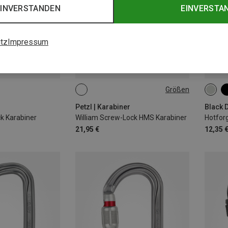
EINVERSTANDEN
EINVERSTA
tz
Impressum
Größen
SCREW-LOCK
r
Petzl | Karabiner
Black 
k Karabiner
William Screw-Lock HMS Karabiner
Hotfor
21,95 €
12,35 