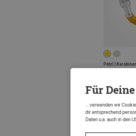
Petzl | Karabine
Attache Screw L
16,88 €
Für Deine 
… verwenden wir Cookies
dir entsprechend person
Daten u.a. auch in den 