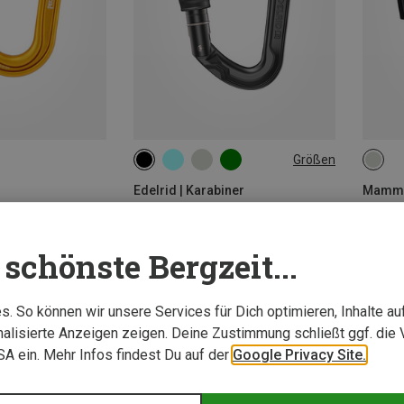
Größen
000
r
Edelrid | Karabiner
Mammut
ock Karabiner
Pure Screw Karabiner
11,71 €
19,95 
schönste Bergzeit...
. So können wir unsere Services für Dich optimieren, Inhalte a
alisierte Anzeigen zeigen. Deine Zustimmung schließt ggf. die 
USA ein. Mehr Infos findest Du auf der
Google Privacy Site.