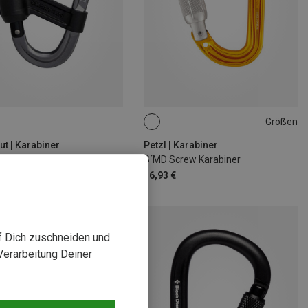
Größen
SCREW-LOCK
 | Karabiner
Petzl | Karabiner
Smart HMS 2.0 Screwgate Karabiner
S´MD Screw Karabiner
€
16,93 €
uf Dich zuschneiden und
Verarbeitung Deiner