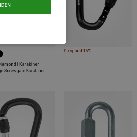
NDEN
Du sparst 15%
Diamond | Karabiner
ge Screwgate Karabiner
€