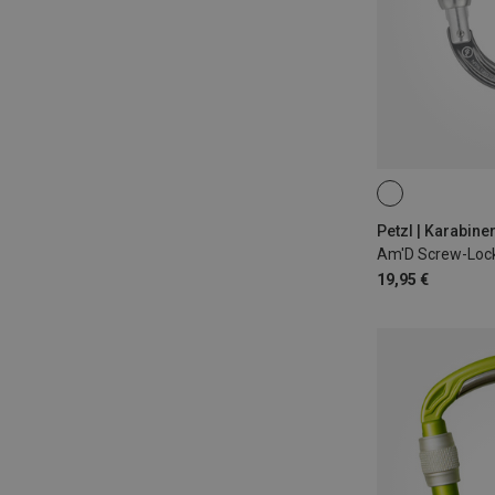
SCREW-LOCK
Petzl | Karabine
Am'D Screw-Lock
19,95 €