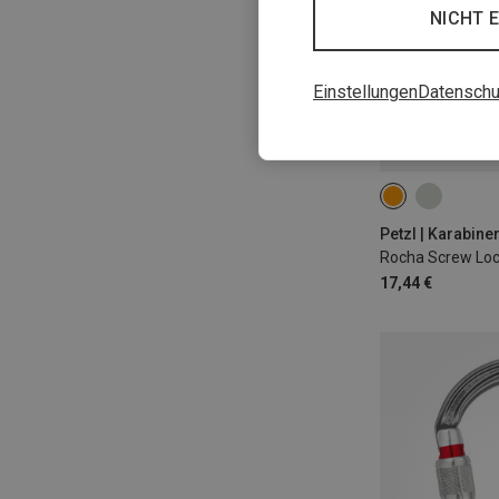
NICHT 
Einstellungen
Datenschu
Petzl | Karabine
Rocha Screw Loc
17,44 €