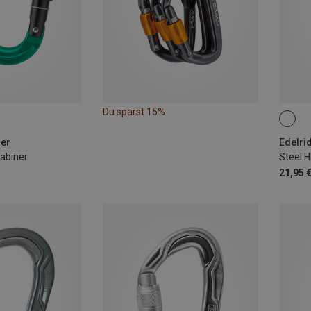
Du sparst 15%
ner
Edelrid
abiner
Steel 
21,95 