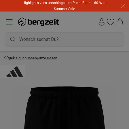
Highlights zum unschlagbaren Preis! Bis zu -60 % im
Summer Sale
Bekleidung
Hosen
Kurze Hosen