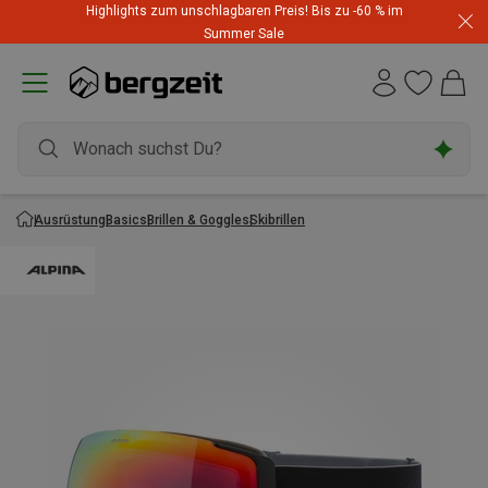
Highlights zum unschlagbaren Preis! Bis zu -60 % im
Summer Sale
Ausrüstung
Basics
Brillen & Goggles
Skibrillen