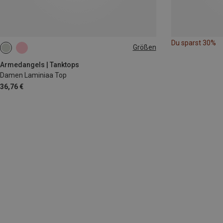
Du sparst 30%
Größen
XS
S
M
L
Armedangels | Tanktops
Damen Laminiaa Top
36,76 €