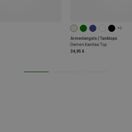
+2
XS
M
L
Armedangels | Tanktops
Damen Kanitaa Top
34,95 €