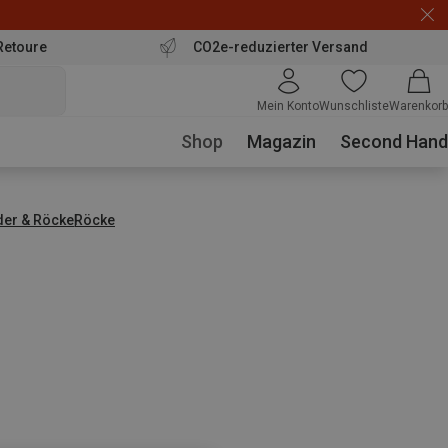
Retoure
CO2e-reduzierter Versand
Mein Konto
Wunschliste
Warenkorb
Shop
Magazin
Second Hand
der & Röcke
Röcke