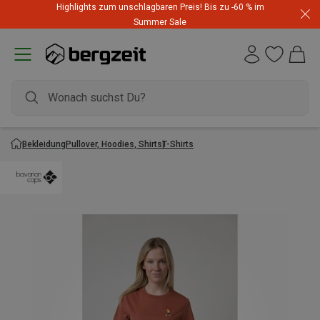
Highlights zum unschlagbaren Preis! Bis zu -60 % im
Summer Sale
Bekleidung
Pullover, Hoodies, Shirts
T-Shirts