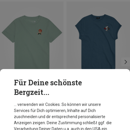
Für Deine schönste
Bergzeit...
Du sparst 23%
Größen
S
M
L
Bavarian Caps
… verwenden wir Cookies. So können wir unsere
Damen Peanuts: Snoopy T-Shirt
Services für Dich optimieren, Inhalte auf Dich
37,96 €
zuschneiden und dir entsprechend personalisierte
Anzeigen zeigen. Deine Zustimmung schließt ggf. die
Verarbeitung Deiner Daten u.a. auch in den USA ein.