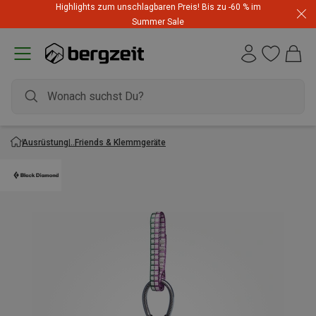
Highlights zum unschlagbaren Preis! Bis zu -60 % im
Summer Sale
Ausrüstung
Friends & Klemmgeräte