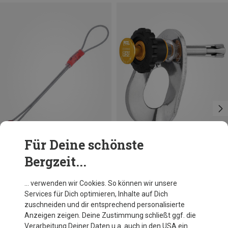
Für Deine schönste
Bergzeit...
Du sparst 19%
Größen
8MM
Petzl
… verwenden wir Cookies. So können wir unsere
Pulse 8mm Bohrhaken
Services für Dich optimieren, Inhalte auf Dich
51,70 €
zuschneiden und dir entsprechend personalisierte
Anzeigen zeigen. Deine Zustimmung schließt ggf. die
Verarbeitung Deiner Daten u.a. auch in den USA ein.