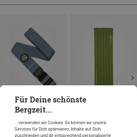
Für Deine schönste
Bergzeit...
Du sparst bis 14%
Größen
ONE SIZE
Arcade
… verwenden wir Cookies. So können wir unsere
Save The Waves Gürtel
Services für Dich optimieren, Inhalte auf Dich
36,54 €
zuschneiden und dir entsprechend personalisierte