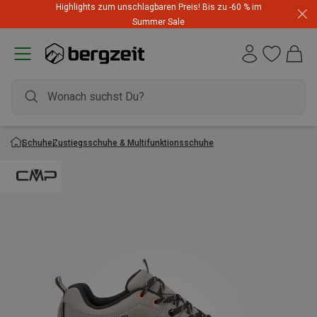
Highlights zum unschlagbaren Preis! Bis zu -60 % im
Summer Sale
Schuhe
Zustiegsschuhe & Multifunktionsschuhe