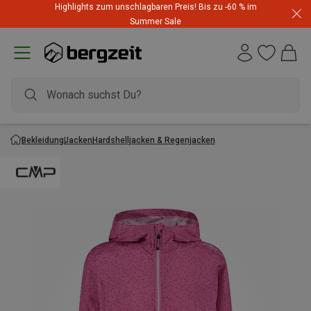
Highlights zum unschlagbaren Preis! Bis zu -60 % im
Summer Sale
Bekleidung
Jacken
Hardshelljacken & Regenjacken