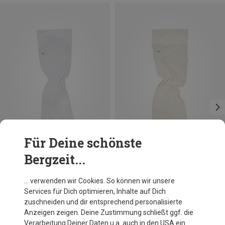
Für Deine schönste
Bergzeit...
Größen
Größen
MAX. 185CM | LEFT
MAX. 185CM
MAX. 185CM | RIGHT
Salewa
Salewa
… verwenden wir Cookies. So können wir unsere
Cotton Feel Liner With Zip 185cm
Cotton-Feel Liner Silverized
Services für Dich optimieren, Inhalte auf Dich
51,70 €
51,70 €
zuschneiden und dir entsprechend personalisierte
Anzeigen zeigen. Deine Zustimmung schließt ggf. die
Verarbeitung Deiner Daten u.a. auch in den USA ein.