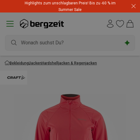
Highlights zum unschlagbaren Preis! Bis zu -60 % im
Summer Sale
Bekleidung
Jacken
Hardshelljacken & Regenjacken