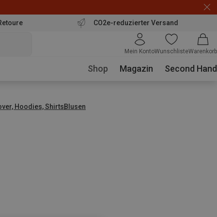
Retoure
CO2e-reduzierter Versand
Mein Konto
Wunschliste
Warenkorb
Shop
Magazin
Second Hand
over, Hoodies, Shirts
Blusen