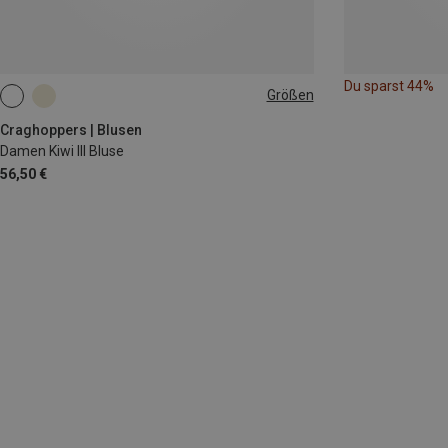
Du sparst 44%
Größen
Craghoppers | Blusen
Damen Kiwi III Bluse
56,50 €