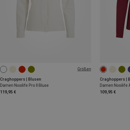
Größen
XS
S
M
Craghoppers | Blusen
Craghoppers | 
Damen Nosilife Pro II Bluse
Damen Nosilife A
119,95 €
109,95 €