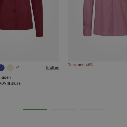
Du sparst 46%
Größen
+1
L
XL
XXL
Blusen
DV III Bluse