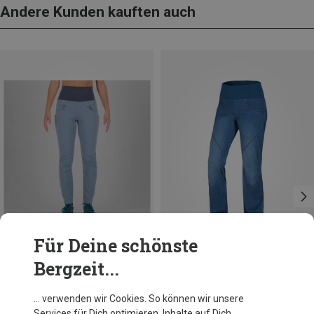
Andere Kunden kauften auch
Für Deine schönste
Bergzeit...
Du sparst 46%
Größen
XL
Ocun
… verwenden wir Cookies. So können wir unsere
Damen Noya Jeans
Services für Dich optimieren, Inhalte auf Dich