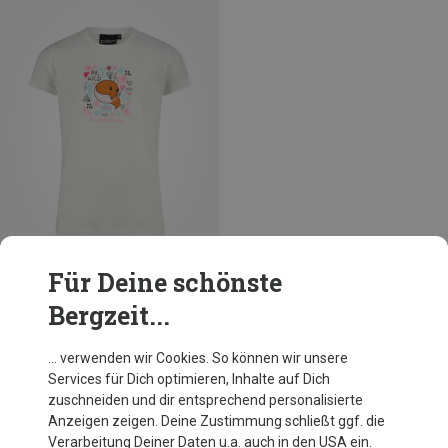
Für Deine schönste
Du sparst 51%
Bergzeit...
… verwenden wir Cookies. So können wir unsere
Services für Dich optimieren, Inhalte auf Dich
Andere Kunden kauften auch
zuschneiden und dir entsprechend personalisierte
Anzeigen zeigen. Deine Zustimmung schließt ggf. die
Verarbeitung Deiner Daten u.a. auch in den USA ein.