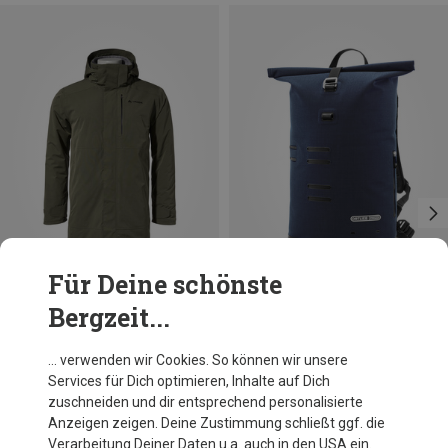
Für Deine schönste
Bergzeit...
Du sparst 10%
Größen
27L
Ortlieb
… verwenden wir Cookies. So können wir unsere
Commuter-Daypack Urban Rucksack
Services für Dich optimieren, Inhalte auf Dich
189,95 €
zuschneiden und dir entsprechend personalisierte
Anzeigen zeigen. Deine Zustimmung schließt ggf. die
Verarbeitung Deiner Daten u.a. auch in den USA ein.