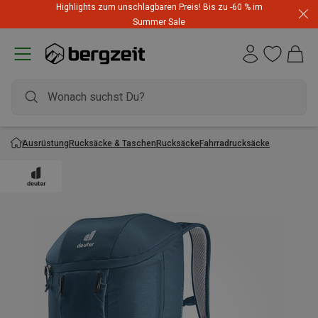
Highlights zum unschlagbaren Preis! Bis zu -60 % im
Summer Sale
Ausrüstung
Rucksäcke & Taschen
Rucksäcke
Fahrradrucksäcke