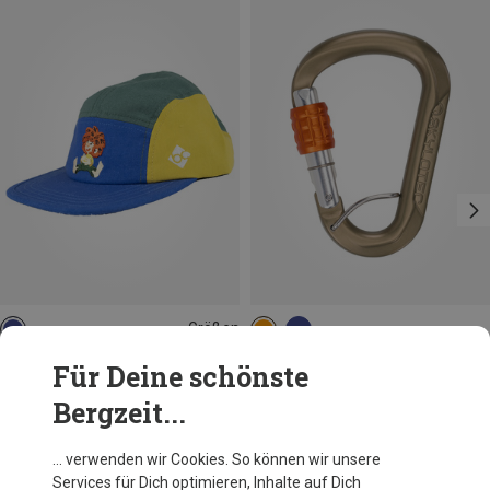
Größen
50
Bavarian Caps
Skylotec
Für Deine schönste
Kinder Pumuckl Lacht 5-Panel Cap
Tondo Screw Gate Hard Coated Karabiner
Bergzeit...
34,95 €
23,93 €
… verwenden wir Cookies. So können wir unsere
Services für Dich optimieren, Inhalte auf Dich