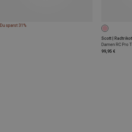
Du sparst 31%
XS
Scott | Radtriko
Damen RC Pro Tr
99,95 €