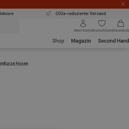
Retoure
CO2e-reduzierter Versand
Mein Konto
Wunschliste
Warenkorb
Shop
Magazin
Second Hand
en
Kurze Hosen