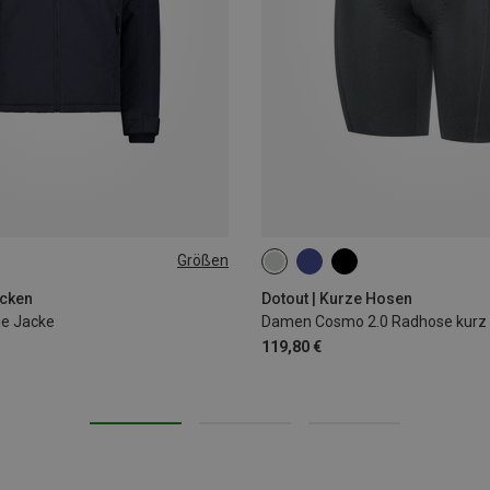
Größen
XS
S
M
L
cken
Dotout | Kurze Hosen
ie Jacke
Damen Cosmo 2.0 Radhose kurz
119,80 €