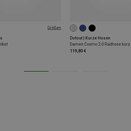
Größen
XS
S
M
L
ts
Dotout | Kurze Hosen
ikot
Damen Cosmo 2.0 Radhose kurz
119,80 €