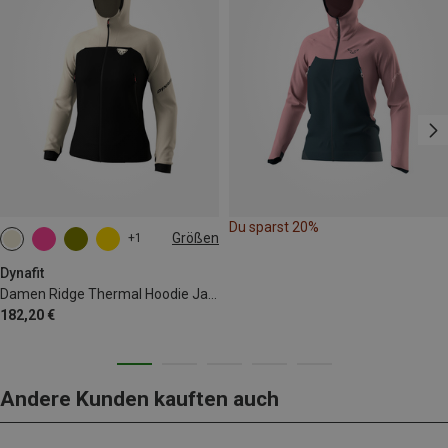
Du sparst 20%
Größen
+1
XS
S
M
L
XL
Dynafit
Damen Ridge Thermal Hoodie Jacke
182,20 €
Andere Kunden kauften auch