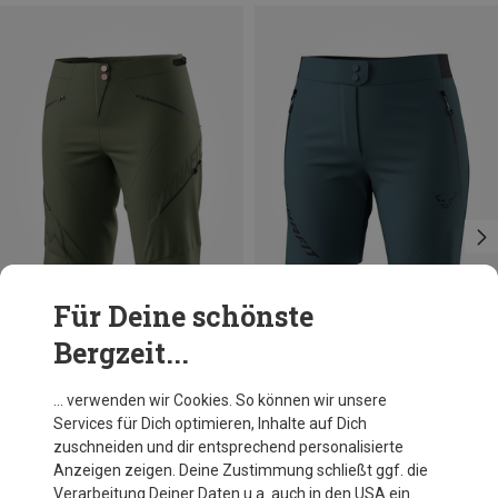
Für Deine schönste
Bergzeit...
Du sparst 35%
Größen
+4
XS
S
M
L
XL
Dynafit
… verwenden wir Cookies. So können wir unsere
Damen Transalper 2 Light DST Shorts
Services für Dich optimieren, Inhalte auf Dich
89,95 €
zuschneiden und dir entsprechend personalisierte
Anzeigen zeigen. Deine Zustimmung schließt ggf. die
Verarbeitung Deiner Daten u.a. auch in den USA ein.